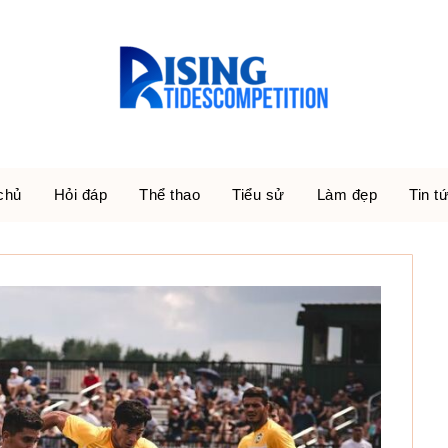
chủ
Hỏi đáp
Thể thao
Tiểu sử
Làm đẹp
Tin t