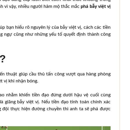
hính vì vậy, nhiều người hâm mộ thắc mắc
phá bẫy việt vị
úp bạn hiểu rõ nguyên lý của bẫy việt vị, cách các tiền
ng ngự cũng như những yếu tố quyết định thành công
ì?
iến thuật giúp cầu thủ tấn công vượt qua hàng phòng
t vị khi nhận bóng.
cao nhằm khiến tiền đạo đứng dưới hậu vệ cuối cùng
à giăng bẫy việt vị. Nếu tiền đạo tính toán chính xác
ng đội thực hiện đường chuyền thì anh ta sẽ phá được