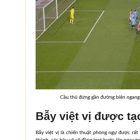
Cầu thủ đứng gần đường biên ngang
Bẫy việt vị được tạ
Bẫy việt vị là chiến thuật phòng ngự được rất
thành, các hậu vệ sẽ đồng loạt bước lên ngay 