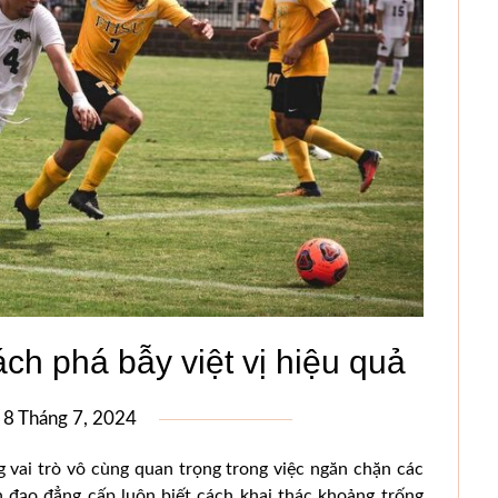
ách phá bẫy việt vị hiệu quả
n
8 Tháng 7, 2024
ng vai trò vô cùng quan trọng trong việc ngăn chặn các
n đạo đẳng cấp luôn biết cách khai thác khoảng trống