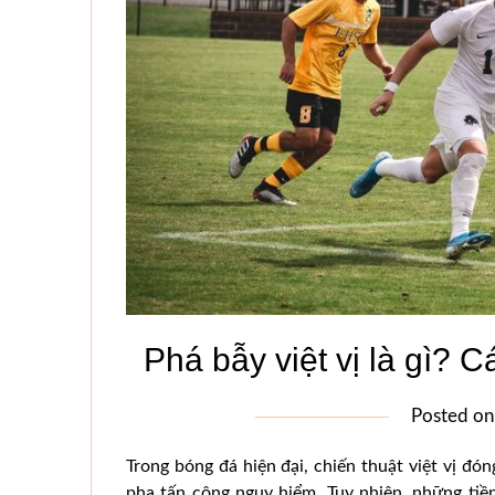
Phá bẫy việt vị là gì? C
Posted o
Trong bóng đá hiện đại, chiến thuật việt vị đó
pha tấn công nguy hiểm. Tuy nhiên, những tiề