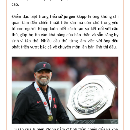
cao.
Điểm đặc biệt trong
tiểu sử jurgen klopp
là ông không chỉ
quan tâm đến chiến thuật trên sân mà còn chú trọng yếu
tố con người. Klopp luôn biết cách tạo sự kết nối với cầu
thủ, giúp họ tin vào khả năng của bản thân và sẵn sàng hy
sinh vì tập thể. Nhiều cầu thủ từng làm việc với ông đều
phát triển vượt bậc cả về chuyên môn lẫn bản lĩnh thi đấu.
Di sản của Jurgen Klopp nằm ở tinh thần chiến đấu và khả