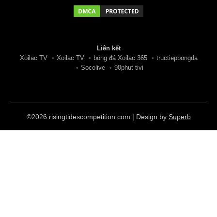
Liên kết
Xoilac TV
•
Xoilac TV
•
bóng đá Xoilac 365
•
tructiepbongda
•
Socolive
•
90phut tivi
©2026 risingtidescompetition.com
| Design by
Superb