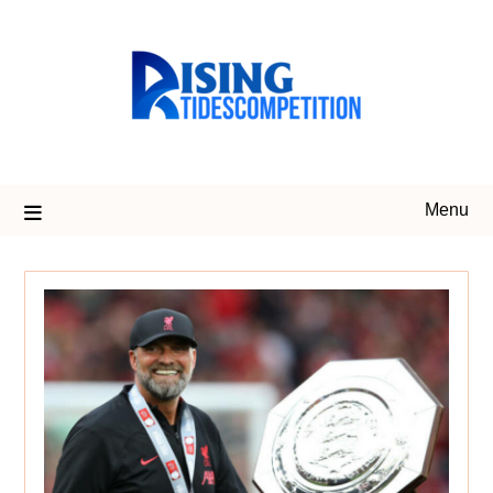
Skip
to
content
Menu