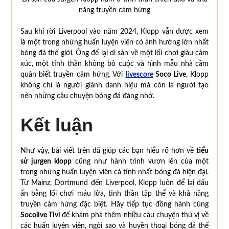
năng truyền cảm hứng
Sau khi rời Liverpool vào năm 2024, Klopp vẫn được xem
là một trong những huấn luyện viên có ảnh hưởng lớn nhất
bóng đá thế giới. Ông để lại di sản về một lối chơi giàu cảm
xúc, một tinh thần không bỏ cuộc và hình mẫu nhà cầm
quân biết truyền cảm hứng. Với
livescore
Soco Live
, Klopp
không chỉ là người giành danh hiệu mà còn là người tạo
nên những câu chuyện bóng đá đáng nhớ.
Kết luận
Như vậy, bài viết trên đã giúp các bạn hiểu rõ hơn về
tiểu
sử jurgen klopp
cũng như hành trình vươn lên của một
trong những huấn luyện viên cá tính nhất bóng đá hiện đại.
Từ Mainz, Dortmund đến Liverpool, Klopp luôn để lại dấu
ấn bằng lối chơi máu lửa, tinh thần tập thể và khả năng
truyền cảm hứng đặc biệt. Hãy tiếp tục đồng hành cùng
Socolive Tivi
để khám phá thêm nhiều câu chuyện thú vị về
các huấn luyện viên, ngôi sao và huyền thoại bóng đá thế