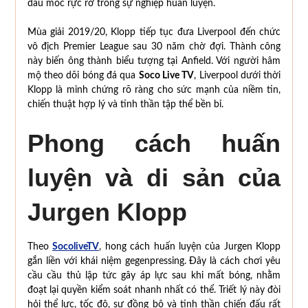
dấu mốc rực rỡ trong sự nghiệp huấn luyện.
Mùa giải 2019/20, Klopp tiếp tục đưa Liverpool đến chức
vô địch Premier League sau 30 năm chờ đợi. Thành công
này biến ông thành biểu tượng tại Anfield. Với người hâm
mộ theo dõi bóng đá qua
Soco Live TV
, Liverpool dưới thời
Klopp là minh chứng rõ ràng cho sức mạnh của niềm tin,
chiến thuật hợp lý và tinh thần tập thể bền bỉ.
Phong cách huấn
luyện và di sản của
Jurgen Klopp
Theo
SocoliveTV
, hong cách huấn luyện của Jurgen Klopp
gắn liền với khái niệm gegenpressing. Đây là cách chơi yêu
cầu cầu thủ lập tức gây áp lực sau khi mất bóng, nhằm
đoạt lại quyền kiểm soát nhanh nhất có thể. Triết lý này đòi
hỏi thể lực, tốc độ, sự đồng bộ và tinh thần chiến đấu rất