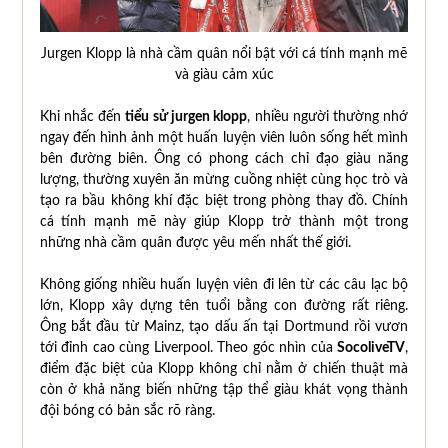
Jurgen Klopp là nhà cầm quân nổi bật với cá tính mạnh mẽ
và giàu cảm xúc
Khi nhắc đến
tiểu sử jurgen klopp
, nhiều người thường nhớ
ngay đến hình ảnh một huấn luyện viên luôn sống hết mình
bên đường biên. Ông có phong cách chỉ đạo giàu năng
lượng, thường xuyên ăn mừng cuồng nhiệt cùng học trò và
tạo ra bầu không khí đặc biệt trong phòng thay đồ. Chính
cá tính mạnh mẽ này giúp Klopp trở thành một trong
những nhà cầm quân được yêu mến nhất thế giới.
Không giống nhiều huấn luyện viên đi lên từ các câu lạc bộ
lớn, Klopp xây dựng tên tuổi bằng con đường rất riêng.
Ông bắt đầu từ Mainz, tạo dấu ấn tại Dortmund rồi vươn
tới đỉnh cao cùng Liverpool. Theo góc nhìn của
SocoliveTV
,
điểm đặc biệt của Klopp không chỉ nằm ở chiến thuật mà
còn ở khả năng biến những tập thể giàu khát vọng thành
đội bóng có bản sắc rõ ràng.