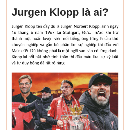
Jurgen Klopp là ai?
Jurgen Klopp tên đầy đủ là Jürgen Norbert Klopp, sinh ngày
16 tháng 6 năm 1967 tại Stuttgart, Đức. Trước khi trở
thành một huấn luyện viên nổi tiếng, ông từng là cầu thủ
chuyên nghiệp và gắn bó phần lớn sự nghiệp thi đấu với
Mainz 05. Dù không phải là một ngôi sao sân cỏ lừng danh,
Klopp lại nổi bật nhờ tinh thần thi đấu máu lửa, sự kỷ luật
và tư duy bóng đá rất rõ ràng.