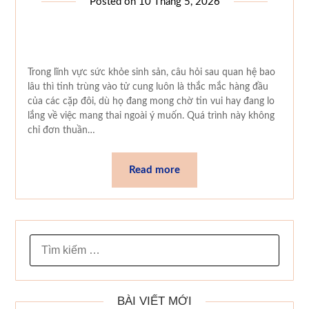
Posted on
10 Tháng 5, 2026
Trong lĩnh vực sức khỏe sinh sản, câu hỏi sau quan hệ bao
lâu thì tinh trùng vào tử cung luôn là thắc mắc hàng đầu
của các cặp đôi, dù họ đang mong chờ tin vui hay đang lo
lắng về việc mang thai ngoài ý muốn. Quá trình này không
chỉ đơn thuần…
Read more
TÌM
KIẾM
CHO:
BÀI VIẾT MỚI