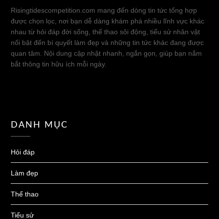
Risingtidescompetition.com mang đến dòng tin tức tổng hợp
được chọn lọc, nơi bạn dễ dàng khám phá nhiều lĩnh vực khác
nhau từ hỏi đáp đời sống, thể thao sôi động, tiểu sử nhân vật
nổi bật đến bí quyết làm đẹp và những tin tức khác đang được
quan tâm. Nội dung cập nhật nhanh, ngắn gọn, giúp bạn nắm
bắt thông tin hữu ích mỗi ngày.
DANH MỤC
Hỏi đáp
Làm đẹp
Thể thao
Tiểu sử