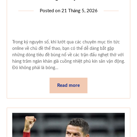
Posted on
21 Tháng 5, 2026
Trong kỷ nguyên số, khi lướt qua các chuyên mục tin tức
online về chủ đề thể thao, bạn có thể dễ dàng bắt gặp
những dòng tiêu đề bùng nổ về các trận đấu nghẹt thở với
hàng trăm ngàn khán giả cuồng nhiệt phủ kín sân vận động.
Đó không phải là bóng…
Read more