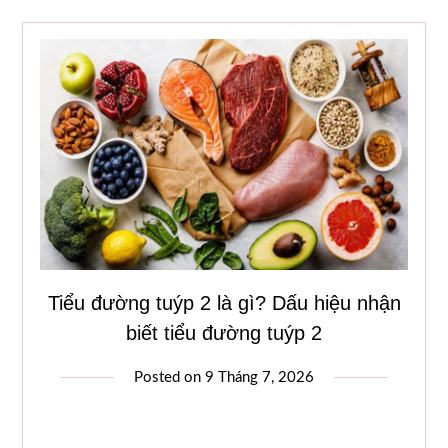
Tiểu đường tuýp 2 là gì? Dấu hiệu nhận
biết tiểu đường tuýp 2
Posted on
9 Tháng 7, 2026