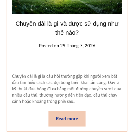
Chuyền dài là gì và được sử dụng như
thế nào?
Posted on
29 Tháng 7, 2026
Chuyền dài là gì là câu hỏi thường gặp khi người xem bắt
đầu tìm hiểu cách các đội bóng triển khai tấn công. Đây là
kỹ thuật đưa bóng đi xa bằng một đường chuyền vượt qua
nhiều cầu thủ, thường hướng đến tiền đạo, cầu thủ chạy
cánh hoặc khoảng trống phía sau…
Read more