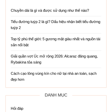
Chuyền dài là gì và được sử dụng như thế nào?
Tiểu đường tuýp 2 là gì? Dấu hiệu nhận biết tiểu đường
tuýp 2
Top tỷ phú thế giới: 5 gương mặt giàu nhất và nguồn tài
sản nổi bật
Giải quần vợt Úc mở rộng 2026: Alcaraz đăng quang,
Rybakina tỏa sáng
Cách cạo lông vùng kín cho nữ tại nhà an toàn, sạch
đẹp hơn
DANH MỤC
Hỏi đáp