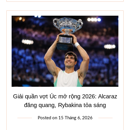
Giải quần vợt Úc mở rộng 2026: Alcaraz
đăng quang, Rybakina tỏa sáng
Posted on
15 Tháng 6, 2026