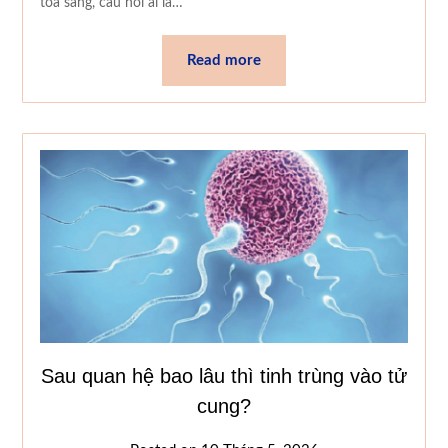
tỏa sáng, câu hỏi ai là…
Read more
Sau quan hệ bao lâu thì tinh trùng vào tử
cung?