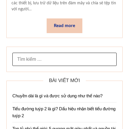
các thiết bị, lưu trữ dữ liệu trên đám mây và chia sẻ tệp tin
với người…
Read more
TÌM
KIẾM
CHO:
BÀI VIẾT MỚI
Chuyền dài là gì và được sử dụng như thế nào?
Tiểu đường tuýp 2 là gì? Dấu hiệu nhận biết tiểu đường
tuýp 2
Top tỷ phú thế giới: 5 gương mặt giàu nhất và nguồn tài