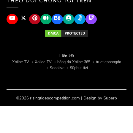
THEO DÕI CHÚNG TÔI TRÊN
Liên kết
Xoilac TV
•
Xoilac TV
•
bóng đá Xoilac 365
•
tructiepbongda
•
Socolive
•
90phut tivi
©2026 risingtidescompetition.com
| Design by
Superb