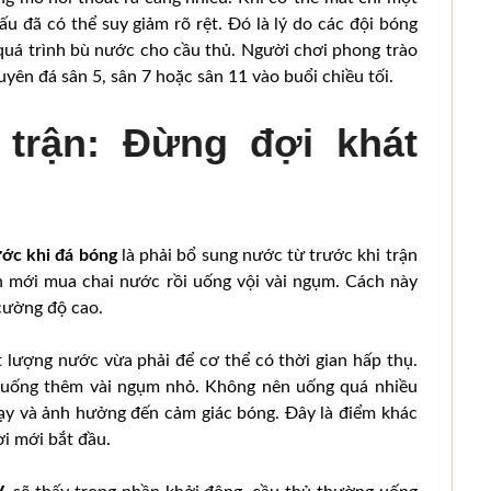
ấu đã có thể suy giảm rõ rệt. Đó là lý do các đội bóng
 quá trình bù nước cho cầu thủ. Người chơi phong trào
uyên đá sân 5, sân 7 hoặc sân 11 vào buổi chiều tối.
trận: Đừng đợi khát
ớc khi đá bóng
là phải bổ sung nước từ trước khi trận
n mới mua chai nước rồi uống vội vài ngụm. Cách này
cường độ cao.
 lượng nước vừa phải để cơ thể có thời gian hấp thụ.
ể uống thêm vài ngụm nhỏ. Không nên uống quá nhiều
chạy và ảnh hưởng đến cảm giác bóng. Đây là điểm khác
ời mới bắt đầu.