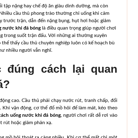
ổi tập nặng hay chế độ ăn giàu dinh dưỡng, mà còn
 Nhiều cầu thủ phong trào thường chỉ uống khi cảm
y trước trận, dẫn đến nặng bụng, hụt hơi hoặc giảm
g nước khi đá bóng
là điều quan trọng giúp người chơi
óng trong suốt trận đấu. Với những ai thường xuyên
ó thể thấy cầu thủ chuyên nghiệp luôn có kế hoạch bù
ư nhiều người vẫn nghĩ.
 đúng cách lại quan
á?
động cao. Cầu thủ phải chạy nước rút, tranh chấp, đổi
c. Khi vận động, cơ thể đổ mồ hôi để làm mát, kéo theo
cách uống nước khi đá bóng
, người chơi rất dễ rơi vào
t rút hoặc giảm phản xạ.
ợng mồ hôi thoát ra càng nhiều. Khi cơ thể mất chỉ một