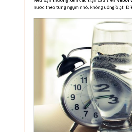
Nếu bạn thường xem các trận cầu trên
VeboT
nước theo từng ngụm nhỏ, không uống ồ ạt. Điề