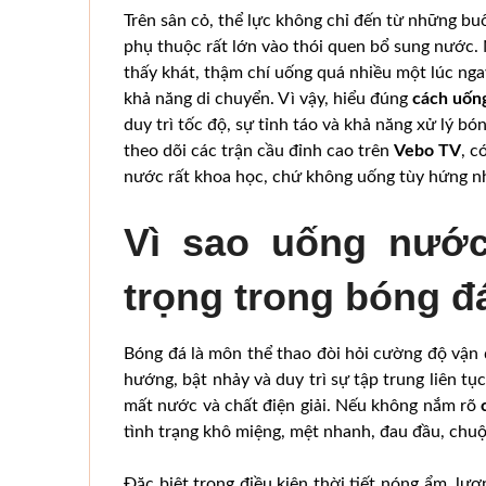
Trên sân cỏ, thể lực không chỉ đến từ những bu
phụ thuộc rất lớn vào thói quen bổ sung nước.
thấy khát, thậm chí uống quá nhiều một lúc nga
khả năng di chuyển. Vì vậy, hiểu đúng
cách uốn
duy trì tốc độ, sự tỉnh táo và khả năng xử lý b
theo dõi các trận cầu đỉnh cao trên
Vebo TV
, c
nước rất khoa học, chứ không uống tùy hứng nh
Vì sao uống nước
trọng trong bóng đ
Bóng đá là môn thể thao đòi hỏi cường độ vận 
hướng, bật nhảy và duy trì sự tập trung liên tụ
mất nước và chất điện giải. Nếu không nắm rõ
tình trạng khô miệng, mệt nhanh, đau đầu, chuộ
Đặc biệt trong điều kiện thời tiết nóng ẩm, lư