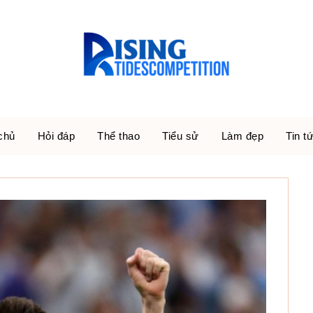
chủ
Hỏi đáp
Thể thao
Tiểu sử
Làm đẹp
Tin t