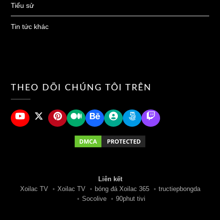
Tiểu sử
Tin tức khác
THEO DÕI CHÚNG TÔI TRÊN
Liên kết
Xoilac TV
•
Xoilac TV
•
bóng đá Xoilac 365
•
tructiepbongda
•
Socolive
•
90phut tivi