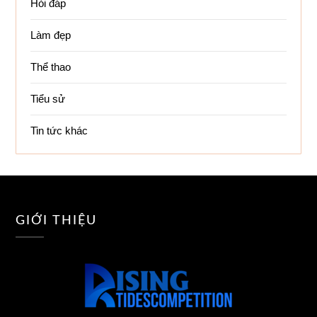
Hỏi đáp
Làm đẹp
Thể thao
Tiểu sử
Tin tức khác
Vebo TV
GIỚI THIỆU
TV
•
Link
•
Uni
tructiepb
số 
tuyến
•
R