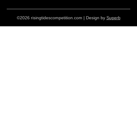
©2026 risingtidescompetition.com
| Design by
Superb